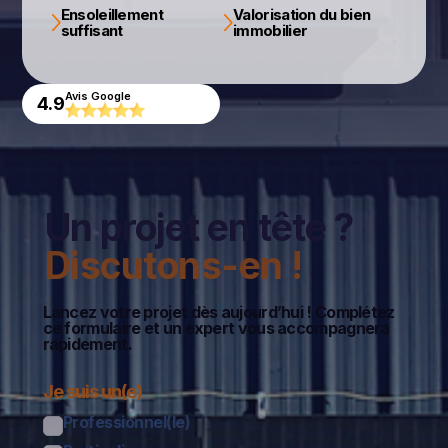
Ensoleillement
Valorisation du bien
suffisant
immobilier
Avis Google
4.9
Un projet en tête ?
Discutons-en !
Lancez votre projet dès aujourd’hui ! Complétez
ce formulaire et un expert vous accompagnera
rapidement.
Je suis un(e)
Professionnel(le)