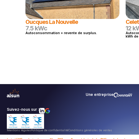
Oucques La Nouvelle
Celet
7.5 kWc
12 k
Autoconsommation + revente de surplus.
Autocon
kWh de 
Une entreprise
Suivez-nous sur :
Mentions légales
Politique de confidentialité
Conditions générales de ventes