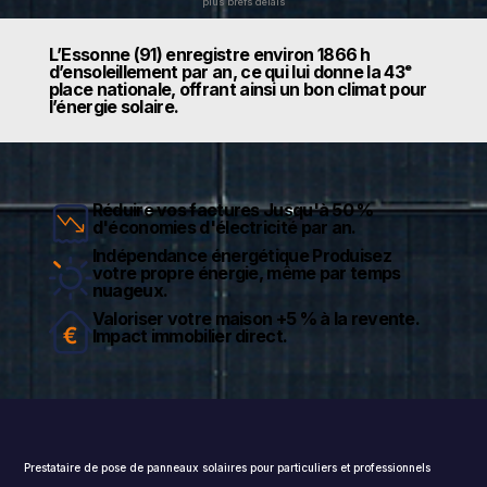
plus brefs délais
L’Essonne (91) enregistre environ 1866 h
d’ensoleillement par an, ce qui lui donne la 43ᵉ
place nationale, offrant ainsi un bon climat pour
l’énergie solaire.
Réduire vos factures Jusqu'à 50 %
d'économies d'électricité par an.
Indépendance énergétique Produisez
votre propre énergie, même par temps
nuageux.
Valoriser votre maison +5 % à la revente.
Impact immobilier direct.
Prestataire de pose de panneaux solaiıres pour particuliers et professionnels