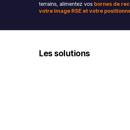
terrains, alimentez vos
bornes de re
votre image RSE et votre positionn
Les solutions