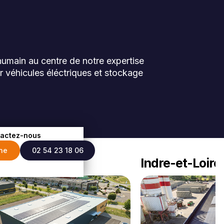
'humain au centre de notre expertise
r véhicules éléctriques et stockage
actez-nous
gne
02 54 23 18 06
t-Cher (41)
Indre-et-Loire 