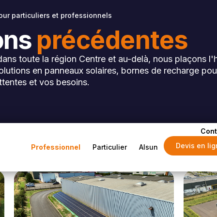
ur particuliers et professionnels
ions
précédentes
dans toute la région Centre et au-delà, nous plaçons l
solutions en panneaux solaires, bornes de recharge pou
ttentes et vos besoins.
Cont
Devis en li
Professionnel
Particulier
Alsun
Loir-et-Cher (41)
Loir-e