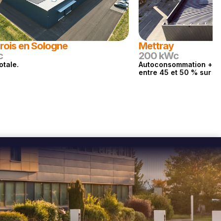
rois en Sologne
Mettray
c
200 kWc
otale.
Autoconsommation + re
entre 45 et 50 % sur le