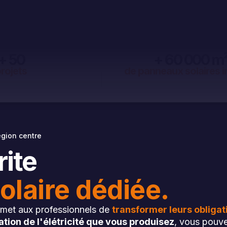
+ 50
+ 60 000 m
rojets
de panneaux solaires i
egion centre
rite
olaire dédiée.
ermet aux professionnels de
transformer leurs obligat
ion de l'élétricité que vous produisez
, vous pouve