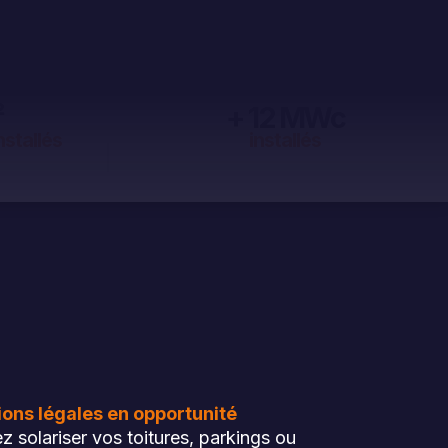
²
+ 12 MWc
nstallés
installés
ions légales en opportunité
z solariser vos toitures, parkings ou