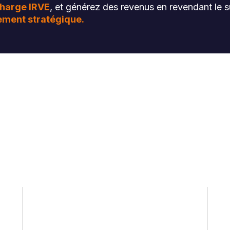
charge IRVE
, et générez des revenus en revendant le su
ement stratégique.