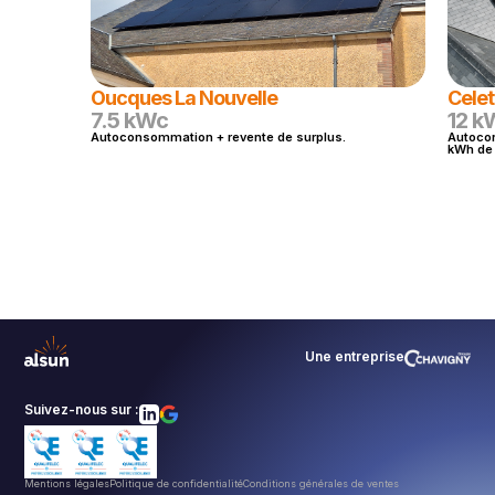
Oucques La Nouvelle
Celet
7.5 kWc
12 k
Autoconsommation + revente de surplus.
Autocon
kWh de 
Une entreprise
Suivez-nous sur :
Mentions légales
Politique de confidentialité
Conditions générales de ventes