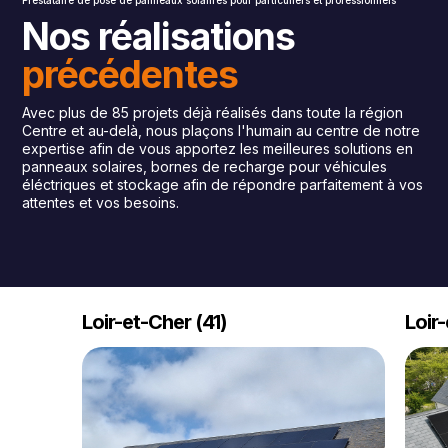
Prestataire de pose de panneaux solaiıres pour particuliers et professionnels
Nos réalisations
précédentes
Avec plus de 85 projets déjà réalisés dans toute la région
Centre et au-delà, nous plaçons l'humain au centre de notre
expertise afin de vous apportez les meilleures solutions en
panneaux solaires, bornes de recharge pour véhicules
éléctriques et stockage afin de répondre parfaitement à vos
attentes et vos besoins.
Loir-et-Cher (41)
Loir-