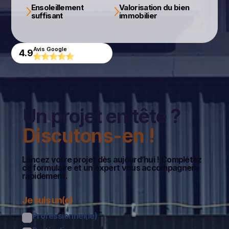
Ensoleillement
Valorisation du bien
suffisant
immobilier
Avis Google
4.9
Un projet en tête ?
Discutons-en !
Lancez votre projet dès aujourd’hui ! Complétez
ce formulaire et un expert vous accompagnera
rapidement.
Je suis un(e)
Professionnel(le)