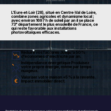
plus brefs délais
L’Eure‑et‑Loir (28), situé en Centre‑Val de Loire,
combine zones agricoles et dynamisme local ;
avec environ 1697 h de soleil par an il se place
73ᵉ département le plus ensoleillé de France, ce
qui reste favorable aux installations
photovoltaïques efficaces.
Réduire vos factures Jusqu'à 50 %
d'économies d'électricité par an.
Indépendance énergétique Produisez
votre propre énergie, même par temps
nuageux.
Valoriser votre maison +5 % à la revente.
Impact immobilier direct.