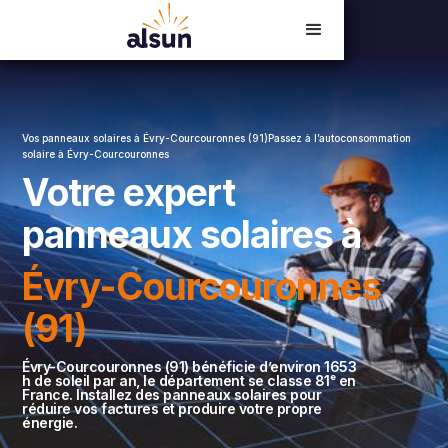
Devis en ligne
02 54 23 18 06
Vos panneaux solaires à Évry-Courcouronnes (91)Passez à l’autoconsommation
solaire à Évry-Courcouronnes
Votre expert
panneaux solaires à
Évry-Courcouronnes
(91)
Évry-Courcouronnes (91) bénéficie d’environ 1653
h de soleil par an, le département se classe 81ᵉ en
France. Installez des panneaux solaires pour
réduire vos factures et produire votre propre
énergie.