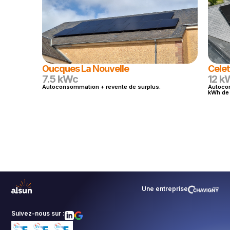
Oucques La Nouvelle
Celet
7.5 kWc
12 k
Autoconsommation + revente de surplus.
Autocon
kWh de 
Une entreprise
Suivez-nous sur :