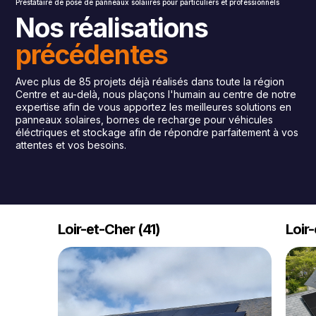
Prestataire de pose de panneaux solaiıres pour particuliers et professionnels
Nos réalisations
précédentes
Avec plus de 85 projets déjà réalisés dans toute la région
Centre et au-delà, nous plaçons l'humain au centre de notre
expertise afin de vous apportez les meilleures solutions en
panneaux solaires, bornes de recharge pour véhicules
éléctriques et stockage afin de répondre parfaitement à vos
attentes et vos besoins.
Loir-et-Cher (41)
Loir-