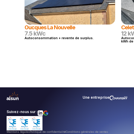
Oucques La Nouvelle
Celet
7.5 kWc
12 k
Autoconsommation + revente de surplus.
Autocon
kWh de 
Une entreprise
Suivez-nous sur :
Mentions légales
Politique de confidentialité
Conditions générales de ventes