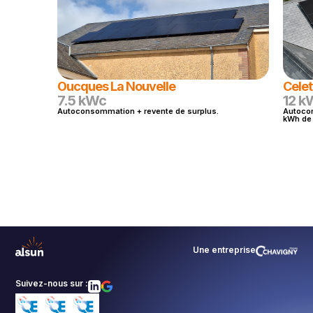
Oucques La Nouvelle
Celet
7.5 kWc
12 k
Autoconsommation + revente de surplus.
Autocon
kWh de 
Une entreprise
Suivez-nous sur :