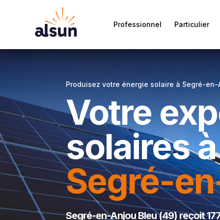
Professionnel
Particulier
Produisez votre énergie solaire à Segré-en-
Votre ex
solaires à
Segré-en
Segré-en-Anjou Bleu (49) reçoit 1770