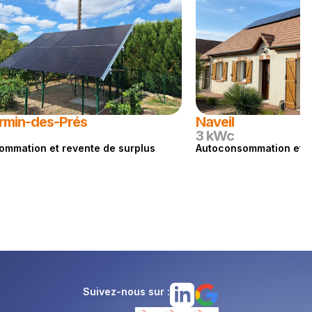
irmin-des-Prés
Naveil
3 kWc
ommation et revente de surplus
Autoconsommation et r
Suivez-nous sur :