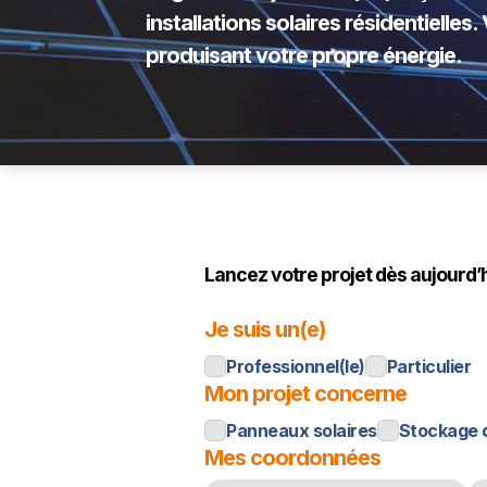
installations solaires résidentielles
produisant votre propre énergie.
Lancez votre projet dès aujourd’
Je suis un(e)
Professionnel(le)
Particulier
Mon projet concerne
Panneaux solaires
Stockage 
Mes coordonnées