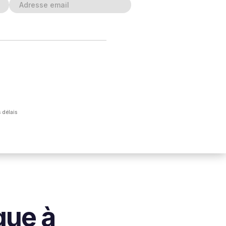
 délais
que à