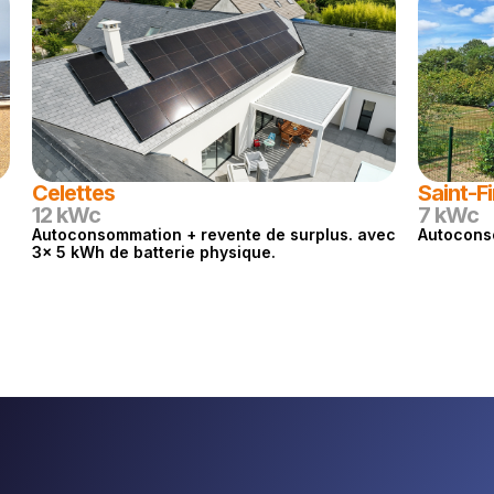
Celettes
Saint-F
12 kWc
7 kWc
Autoconsommation + revente de surplus. avec
Autocons
3x 5 kWh de batterie physique.