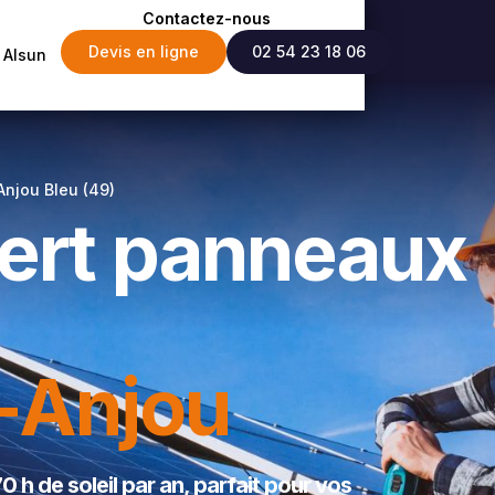
Contactez-nous
Devis en ligne
02 54 23 18 06
Alsun
Anjou Bleu (49)
pert panneaux
-Anjou
 h de soleil par an, parfait pour vos