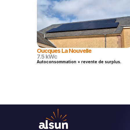
Oucques La Nouvelle
7.5 kWc
Autoconsommation + revente de surplus.